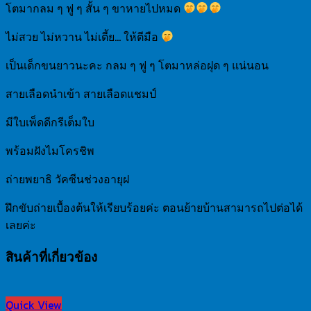
โตมากลม ๆ ฟู ๆ สั้น ๆ ขาหายไปหมด
ไม่สวย ไม่หวาน ไม่เตี้ย… ให้ตีมือ
เป็นเด็กขนยาวนะคะ กลม ๆ ฟู ๆ โตมาหล่อฝุด ๆ แน่นอน
สายเลือดนำเข้า สายเลือดแชมป์
มีใบเพ็ดดีกรีเต็มใบ
พร้อมฝังไมโครชิพ
ถ่ายพยาธิ วัคซีนช่วงอายุฝ
ฝึกขับถ่ายเบื้องต้นให้เรียบร้อยค่ะ ตอนย้ายบ้านสามารถไปต่อได้
เลยค่ะ
สินค้าที่เกี่ยวข้อง
Quick View