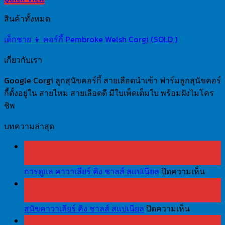
สินค้าทั้งหมด
เด็กชาย 👦 คอร์กี้ Pembroke Welsh Corgi (SOLD )
เกี่ยวกับเรา
Google Corgi ลูกสุนัขคอร์กี้ สายเลือดนำเข้า ฟาร์มลูกสุนัขคอร์
กี้ตั้งอยู่ใน สายไหม สายเลือดดี มีใบเพ็ดเต็มใบ พร้อมฝังไมโคร
ชิพ
บทความล่าสุด
27
พ.ย.
บน
การดูแล คาวาเลียร์ คิง ชาลส์ สแปเนียล
ปิดความเห็น
การ
27
พ.ย.
ดูแล
บน
สุนัขคาวาเลียร์ คิง ชาลส์ สแปเนียล
ปิดความเห็น
คา
สุนัข
10
วา