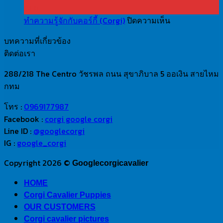
เม.ย.
คา
เลีย
บน
ทำความรู้จักกับคอร์กี้ (Corgi)
ปิดความเห็น
วา
ร์
ทำความ
เลีย
คิง
บทความที่เกี่ยวข้อง
รู้จัก
ร์
ชาล
ติดต่อเรา
กับ
คิง
ส์
คอร์
ชาล
ส
288/218 The Centro วัชรพล ถนน สุขาภิบาล 5 ออเงิน สายไหม
กี้
ส์
แป
กทม
(Corgi)
ส
เนีย
โทร :
0969177987
แป
ล
Facebook :
corgi google corgi
เนีย
Line ID :
@googlecorgi
ล
IG :
google_corgi
Copyright 2026 ©
Googlecorgicavalier
HOME
Corgi Cavalier Puppies
OUR CUSTOMERS
Corgi cavalier pictures