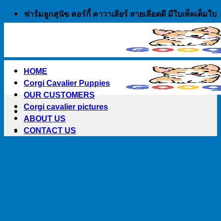
Skip
ฟาร์มลูกสุนัข คอร์กี้ คาวาเลียร์ สายเลือดดี มีใบเพ็ดเต็มใบ
to
content
HOME
Corgi Cavalier Puppies
OUR CUSTOMERS
Corgi cavalier pictures
ABOUT US
CONTACT US