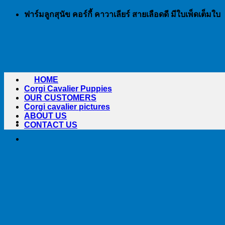
Skip
ฟาร์มลูกสุนัข คอร์กี้ คาวาเลียร์ สายเลือดดี มีใบเพ็ดเต็มใบ
to
content
HOME
Corgi Cavalier Puppies
OUR CUSTOMERS
Corgi cavalier pictures
ABOUT US
CONTACT US