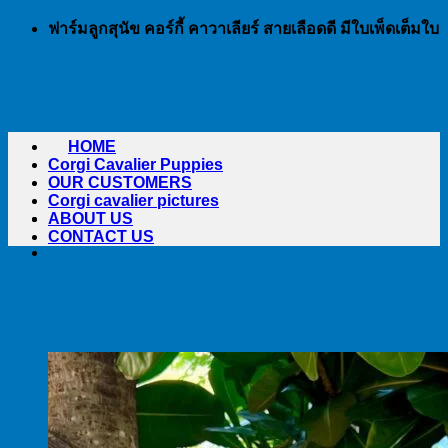
Skip
ฟาร์มลูกสุนัข คอร์กี้ คาวาเลียร์ สายเลือดดี มีใบเพ็ดเต็มใบ
to
content
HOME
Corgi Cavalier Puppies
OUR CUSTOMERS
Corgi cavalier pictures
ABOUT US
CONTACT US