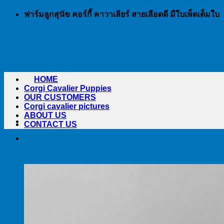
Skip
ฟาร์มลูกสุนัข คอร์กี้ คาวาเลียร์ สายเลือดดี มีใบเพ็ดเต็มใบ
to
content
HOME
Corgi Cavalier Puppies
OUR CUSTOMERS
Corgi cavalier pictures
ABOUT US
CONTACT US