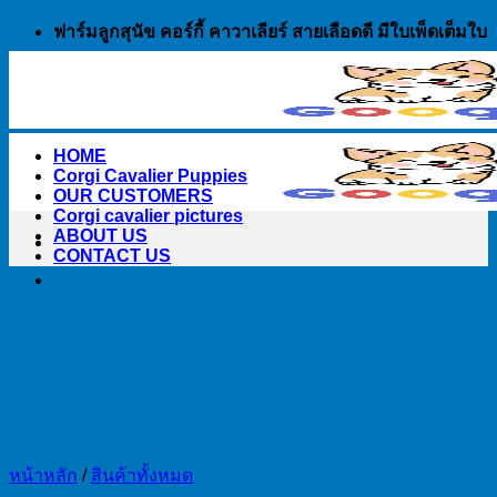
Skip
ฟาร์มลูกสุนัข คอร์กี้ คาวาเลียร์ สายเลือดดี มีใบเพ็ดเต็มใบ
to
content
HOME
Corgi Cavalier Puppies
OUR CUSTOMERS
Corgi cavalier pictures
ABOUT US
CONTACT US
หน้าหลัก
/
สินค้าทั้งหมด