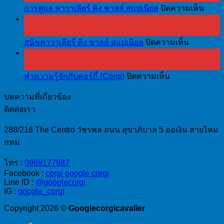
บน
การดูแล คาวาเลียร์ คิง ชาลส์ สแปเนียล
ปิดความเห็น
27
การ
พ.ย.
ดูแล
บน
สุนัขคาวาเลียร์ คิง ชาลส์ สแปเนียล
ปิดความเห็น
คา
10
สุนัข
วา
เม.ย.
คา
เลีย
บน
ทำความรู้จักกับคอร์กี้ (Corgi)
ปิดความเห็น
วา
ร์
ทำความ
เลีย
คิง
บทความที่เกี่ยวข้อง
รู้จัก
ร์
ชาล
ติดต่อเรา
กับ
คิง
ส์
คอร์
ชาล
288/218 The Centro วัชรพล ถนน สุขาภิบาล 5 ออเงิน สายไหม
ส
กี้
ส์
กทม
แป
(Corgi)
ส
เนีย
โทร :
0969177987
แป
ล
Facebook :
corgi google corgi
เนีย
Line ID :
@googlecorgi
IG :
google_corgi
ล
Copyright 2026 ©
Googlecorgicavalier