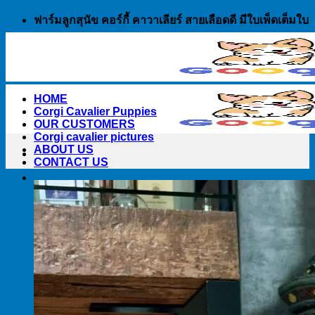
Skip
ฟาร์มลูกสุนัข คอร์กี้ คาวาเลียร์ สายเลือดดี มีใบเพ็ดเต็มใบ
to
content
HOME
Corgi Cavalier Puppies
OUR CUSTOMERS
Corgi cavalier pictures
ABOUT US
CONTACT US