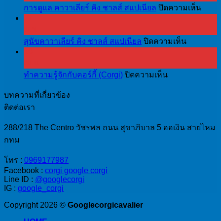
บน
การดูแล คาวาเลียร์ คิง ชาลส์ สแปเนียล
ปิดความเห็น
27
การ
พ.ย.
ดูแล
บน
สุนัขคาวาเลียร์ คิง ชาลส์ สแปเนียล
ปิดความเห็น
คา
10
สุนัข
วา
เม.ย.
คา
เลีย
บน
ทำความรู้จักกับคอร์กี้ (Corgi)
ปิดความเห็น
วา
ร์
ทำความ
เลีย
คิง
บทความที่เกี่ยวข้อง
รู้จัก
ร์
ชาล
ติดต่อเรา
กับ
คิง
ส์
คอร์
ชาล
288/218 The Centro วัชรพล ถนน สุขาภิบาล 5 ออเงิน สายไหม
ส
กี้
ส์
กทม
แป
(Corgi)
ส
เนีย
โทร :
0969177987
แป
ล
Facebook :
corgi google corgi
เนีย
Line ID :
@googlecorgi
IG :
google_corgi
ล
Copyright 2026 ©
Googlecorgicavalier