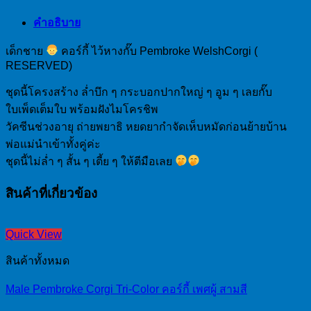
คำอธิบาย
เด็กชาย
คอร์กี้ ไว้หางกั๊บ Pembroke WelshCorgi (
RESERVED)
ชุดนี้โครงสร้าง ล่ำบึก ๆ กระบอกปากใหญ่ ๆ อูม ๆ เลยกั๊บ
ใบเพ็ดเต็มใบ พร้อมฝังไมโครชิพ
วัคซีนช่วงอายุ ถ่ายพยาธิ หยดยากำจัดเห็บหมัดก่อนย้ายบ้าน
พ่อแม่นำเข้าทั้งคู่ค่ะ
ชุดนี้ไม่ล่ำ ๆ สั้น ๆ เตี้ย ๆ ให้ตีมือเลย
สินค้าที่เกี่ยวข้อง
Quick View
สินค้าทั้งหมด
Male Pembroke Corgi Tri-Color คอร์กี้ เพศผู้ สามสี