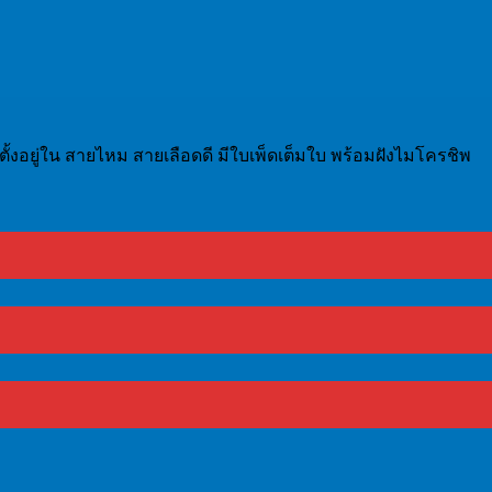
ี้ตั้งอยู่ใน สายไหม สายเลือดดี มีใบเพ็ดเต็มใบ พร้อมฝังไมโครชิพ