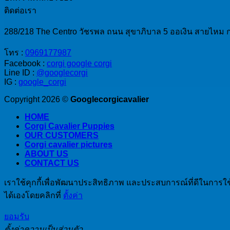
รู้จัก
ร์
ชาล
ติดต่อเรา
กับ
คิง
ส์
คอร์
ชาล
288/218 The Centro วัชรพล ถนน สุขาภิบาล 5 ออเงิน สายไหม
ส
กี้
ส์
แป
(Corgi)
โทร :
0969177987
ส
เนีย
Facebook :
corgi google corgi
แป
Line ID :
@googlecorgi
ล
IG :
google_corgi
เนีย
ล
Copyright 2026 ©
Googlecorgicavalier
HOME
Corgi Cavalier Puppies
OUR CUSTOMERS
Corgi cavalier pictures
ABOUT US
CONTACT US
เราใช้คุกกี้เพื่อพัฒนาประสิทธิภาพ และประสบการณ์ที่ดีในการใ
ได้เองโดยคลิกที่
ตั้งค่า
ยอมรับ
ตั้งค่าความเป็นส่วนตัว