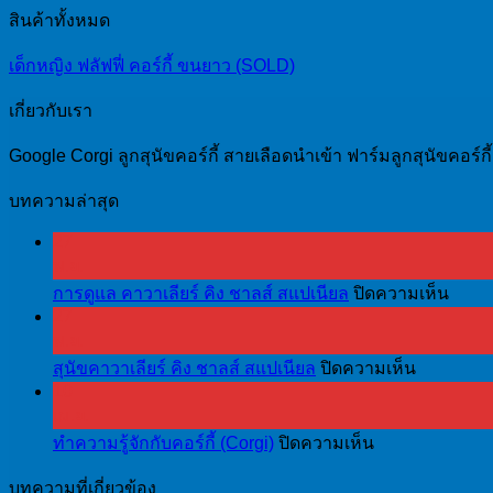
สินค้าทั้งหมด
เด็กหญิง ฟลัฟฟี่ คอร์กี้ ขนยาว (SOLD)
เกี่ยวกับเรา
Google Corgi ลูกสุนัขคอร์กี้ สายเลือดนำเข้า ฟาร์มลูกสุนัขคอร์ก
บทความล่าสุด
27
พ.ย.
บน
การดูแล คาวาเลียร์ คิง ชาลส์ สแปเนียล
ปิดความเห็น
27
การ
พ.ย.
ดูแล
บน
สุนัขคาวาเลียร์ คิง ชาลส์ สแปเนียล
ปิดความเห็น
คา
10
สุนัข
วา
เม.ย.
คา
เลีย
บน
ทำความรู้จักกับคอร์กี้ (Corgi)
ปิดความเห็น
วา
ร์
ทำความ
เลีย
คิง
บทความที่เกี่ยวข้อง