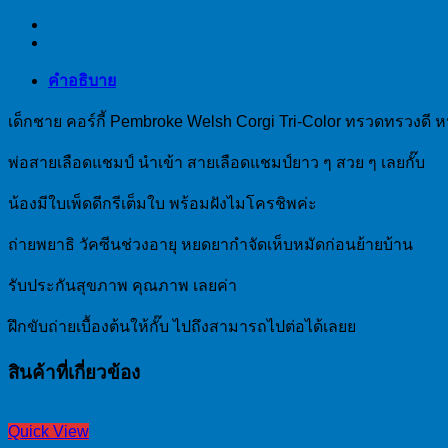
คำอธิบาย
เด็กชาย คอร์กี้ Pembroke Welsh Corgi Tri-Color ทรวดทรวงดี หน
พ่อสายเลือดแชมป์ นำเข้า สายเลือดแชมป์ยาว ๆ สวย ๆ เลยกั๊บ
น้องมีใบเพ็ดดีกรีเต็มใบ พร้อมฝังไมโครชิพค่ะ
ถ่ายพยาธิ วัคซีนช่วงอายุ หยดยากำจัดเห็บหมัดก่อนย้ายบ้าน
รับประกันสุขภาพ คุณภาพ เลยค่า
ฝึกขับถ่ายเบื้องต้นให้กั๊บ ไปถึงสามารถไปต่อได้เลยย
สินค้าที่เกี่ยวข้อง
Quick View