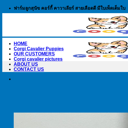
Skip
ฟาร์มลูกสุนัข คอร์กี้ คาวาเลียร์ สายเลือดดี มีใบเพ็ดเต็มใบ
to
content
HOME
Corgi Cavalier Puppies
OUR CUSTOMERS
Corgi cavalier pictures
ABOUT US
CONTACT US