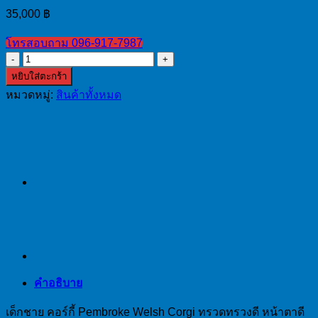
35,000
฿
โทรสอบถาม 096-917-7987
จำนวน
หยิบใส่ตะกร้า
เด็ก
หมวดหมู่:
สินค้าทั้งหมด
ชาย
คอร์
กี้
Pembroke
Welsh
Corgi
ทรวด
ทรวง
ดี
หน้าตา
ดี
มาร์ค
คำอธิบาย
กิ้
งอ
เด็กชาย คอร์กี้ Pembroke Welsh Corgi ทรวดทรวงดี หน้าตาดี