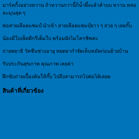
ย่าง
มาร์คกิ้งอย่างหวาน ถ้าหวานกว่านี้ก็น้ำผึ้งแล้วค้าบบ หวาน หล่อ
หวาน
ละมุนสุด ๆ
(พร้อม
พ่อสายเลือดแชมป์ นำเข้า สายเลือดแชมป์ยาว ๆ สวย ๆ เลยกั๊บ
ย้าย
บ้าน)
น้องมีใบเพ็ดดีกรีเต็มใบ พร้อมฝังไมโครชิพค่ะ
ชิ้น
ถ่ายพยาธิ วัคซีนช่วงอายุ หยดยากำจัดเห็บหมัดก่อนย้ายบ้าน
รับประกันสุขภาพ คุณภาพ เลยค่า
ฝึกขับถ่ายเบื้องต้นให้กั๊บ ไปถึงสามารถไปต่อได้เลยย
สินค้าที่เกี่ยวข้อง