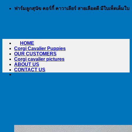
Skip
ฟาร์มลูกสุนัข คอร์กี้ คาวาเลียร์ สายเลือดดี มีใบเพ็ดเต็มใบ
to
content
HOME
Corgi Cavalier Puppies
OUR CUSTOMERS
Corgi cavalier pictures
ABOUT US
CONTACT US