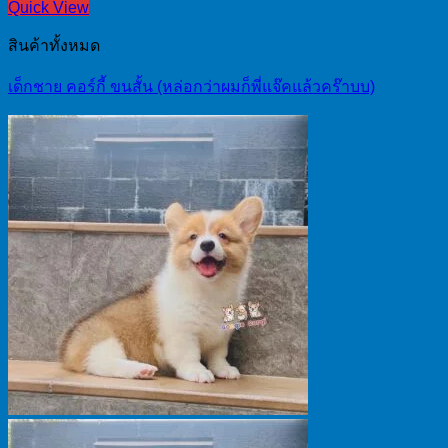
Quick View
สินค้าทั้งหมด
เด็กชาย คอร์กี้ ขนสั้น (หล่อกว่าผมก็พี่แจ๊คแล้วคร๊าบบ)