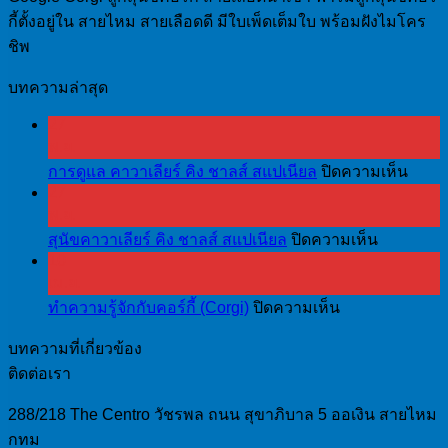
กี้ตั้งอยู่ใน สายไหม สายเลือดดี มีใบเพ็ดเต็มใบ พร้อมฝังไมโคร
ชิพ
บทความล่าสุด
27
พ.ย.
บน
การดูแล คาวาเลียร์ คิง ชาลส์ สแปเนียล
ปิดความเห็น
27
การ
พ.ย.
ดูแล
บน
สุนัขคาวาเลียร์ คิง ชาลส์ สแปเนียล
ปิดความเห็น
คา
10
สุนัข
วา
เม.ย.
คา
เลีย
บน
ทำความรู้จักกับคอร์กี้ (Corgi)
ปิดความเห็น
วา
ร์
ทำความ
เลีย
คิง
บทความที่เกี่ยวข้อง
รู้จัก
ร์
ชาล
ติดต่อเรา
กับ
คิง
ส์
คอร์
ชาล
288/218 The Centro วัชรพล ถนน สุขาภิบาล 5 ออเงิน สายไหม
ส
กี้
ส์
กทม
แป