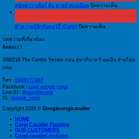
บน
สุนัขคาวาเลียร์ คิง ชาลส์ สแปเนียล
ปิดความเห็น
คา
10
สุนัข
วา
เม.ย.
คา
เลีย
บน
ทำความรู้จักกับคอร์กี้ (Corgi)
ปิดความเห็น
วา
ร์
ทำความ
เลีย
คิง
บทความที่เกี่ยวข้อง
รู้จัก
ร์
ชาล
ติดต่อเรา
กับ
คิง
ส์
คอร์
ชาล
288/218 The Centro วัชรพล ถนน สุขาภิบาล 5 ออเงิน สายไหม
ส
กี้
ส์
กทม
แป
(Corgi)
ส
เนีย
โทร :
0969177987
แป
ล
Facebook :
corgi google corgi
เนีย
Line ID :
@googlecorgi
IG :
google_corgi
ล
Copyright 2026 ©
Googlecorgicavalier
HOME
Corgi Cavalier Puppies
OUR CUSTOMERS
Corgi cavalier pictures