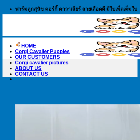
Skip
ฟาร์มลูกสุนัข คอร์กี้ คาวาเลียร์ สายเลือดดี มีใบเพ็ดเต็มใบ
to
content
HOME
Corgi Cavalier Puppies
OUR CUSTOMERS
Corgi cavalier pictures
ABOUT US
CONTACT US