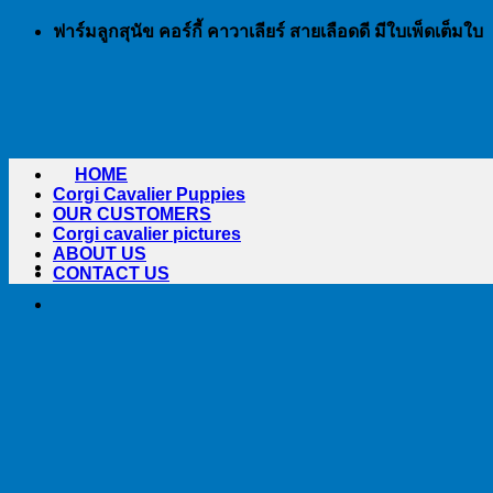
Skip
ฟาร์มลูกสุนัข คอร์กี้ คาวาเลียร์ สายเลือดดี มีใบเพ็ดเต็มใบ
to
content
HOME
Corgi Cavalier Puppies
OUR CUSTOMERS
Corgi cavalier pictures
ABOUT US
CONTACT US