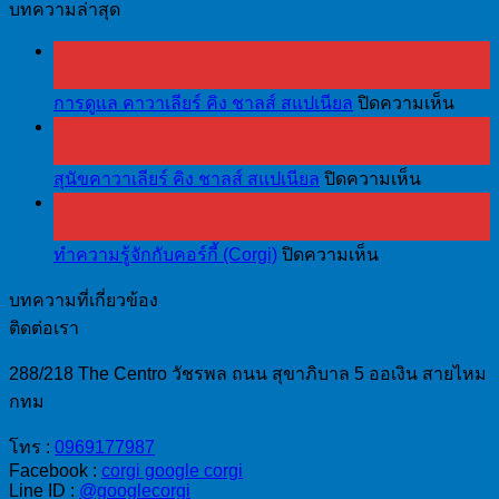
บทความล่าสุด
27
พ.ย.
บน
การดูแล คาวาเลียร์ คิง ชาลส์ สแปเนียล
ปิดความเห็น
27
การ
พ.ย.
ดูแล
บน
สุนัขคาวาเลียร์ คิง ชาลส์ สแปเนียล
ปิดความเห็น
คา
10
สุนัข
วา
เม.ย.
คา
เลีย
บน
ทำความรู้จักกับคอร์กี้ (Corgi)
ปิดความเห็น
วา
ร์
ทำความ
เลีย
คิง
บทความที่เกี่ยวข้อง
รู้จัก
ร์
ชาล
ติดต่อเรา
กับ
คิง
ส์
คอร์
ชาล
288/218 The Centro วัชรพล ถนน สุขาภิบาล 5 ออเงิน สายไหม
ส
กี้
ส์
กทม
แป
(Corgi)
ส
เนีย
โทร :
0969177987
แป
ล
Facebook :
corgi google corgi
เนีย
Line ID :
@googlecorgi