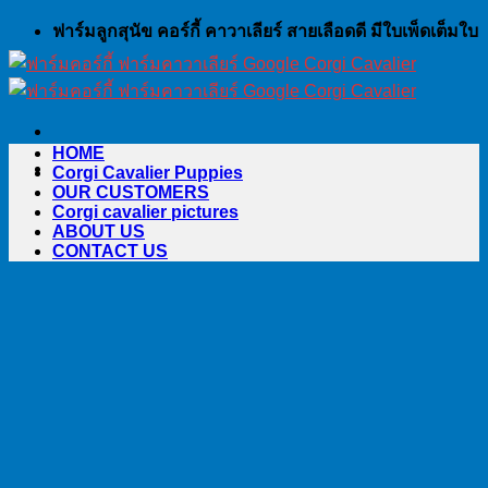
Skip
ฟาร์มลูกสุนัข คอร์กี้ คาวาเลียร์ สายเลือดดี มีใบเพ็ดเต็มใบ
to
content
HOME
Corgi Cavalier Puppies
OUR CUSTOMERS
Corgi cavalier pictures
ABOUT US
CONTACT US