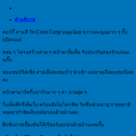
คำอธิบาย
คอร์กี้ สามสี Tri-Color Corgi หนุ่มน้อย หวานละมุนมาก ๆ กั๊บ
(เปิดจอง)
หล่อ ๆ โครงสร้างสวย ๆ หน้าตาจิ้มลิ้ม รับประกันหลงรักแน่นอ
นกั๊บ
พ่อแชมป์รัสเชีย สายเลือดแชมป์ ๆ นำเข้า แม่สายเลือดแชมป์เลย
ค่ะ
หน้าตามาร์คกิ้งน่ารักมาก ๆ ค่า สวยฝุด ๆ
ใบเพ็ดดีกรีเต็มใบ พร้อมฝังไมโครชิพ วัคซีนช่วงอายุ ถ่ายพยาธิ
หยดยากำจัดเห็บหมัดก่อนย้ายบ้านค่ะ
ฝึกขับถ่ายเบื้องต้นให้เรียบร้อยก่อนย้ายบ้านเลยกั๊บ